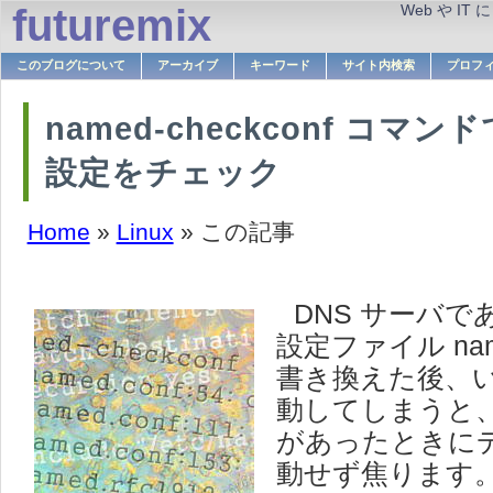
futuremix
Web や 
このブログについて
アーカイブ
キーワード
サイト内検索
プロフ
named-checkconf コマンド
設定をチェック
Home
»
Linux
» この記事
DNS サーバであ
設定ファイル name
書き換えた後、
動してしまうと
があったときに
動せず焦ります