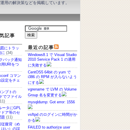
ーバ運用の解決策などを掲載しています。
気記事
最近の記事
 の地図にトラッ
能に
(34)
Windows8.1 で Visual Studio
2010 Service Pack 1 の適用
ックバック通知
用URIをつ
に失敗する
CentOS5 64bit の yum で
ckconf コマン
i386 の RPM が入らないよう
 の設定をチェ
にする
vgrename で LVM の Volume
ロンプトの
Group 名を変更する
マンドでファイル
11)
mysqldump: Got error: 1556
ルータにGPL
クドア等のセ
vsftpd のログインに時間がか
問題
(11)
かる
面従腹背（め
FAILED to authorize user
くはい）の誤