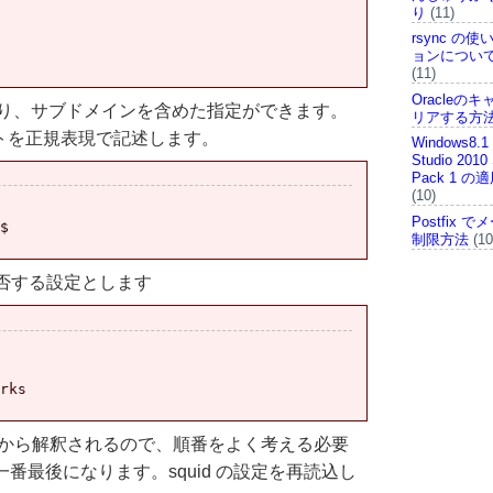
り
(11)
rsync の
ョンについ
(11)
Oracleの
より、サブドメインを含めた指定ができます。
リアする方
は、サイトを正規表現で記述します。
Windows8.1 
Studio 2010 
Pack 1 
(10)
Postfix
$

制限方法
(10
l を拒否する設定とします
rks

定した者から解釈されるので、順番をよく考える必要
一番最後になります。squid の設定を再読込し