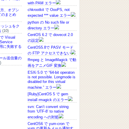
with PAM エラー
chkrootkit で OooPS, not
使い方、オプシ
てのまとめ
expected *** value エラー
python の No such file or
キャッシュをク
directory エラー
法
(10)
CentOS 6.2 で dovecot 2.0
で Visual
の設定
Service
の適用に失敗する
CentOS5.8で PASV モード
の FTP アクセスできない
 でメール送信量の
ffmpeg と ImageMagick で動
)
画をアニメGIF 変換
ESXi 5.0 で “64-bit operaton
is not possible. Longmode is
disabled for this virtual
machine.” エラー
[Ruby]CentOS 5 で gem
install rmagick のエラー
svn: Can’t convert string
from ‘UTF-8’ to native
encoding への対処
CentOS6 で yum-cron で
yum の更新をメール通知す