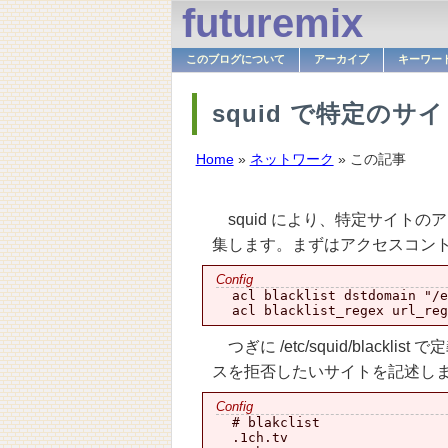
futuremix
このブログについて
アーカイブ
キーワー
squid で特定の
Home
»
ネットワーク
» この記事
squid により、特定サイトのア
集します。まずはアクセスコントロ
  acl blacklist dstdomain "/e
つぎに /etc/squid/blac
スを拒否したいサイトを記述します。
  # blakclist

  .1ch.tv
