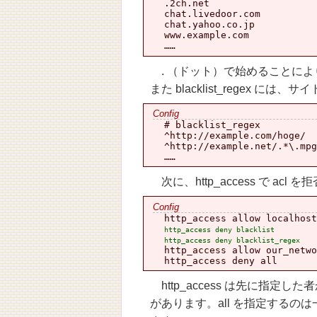
  .2ch.net

  chat.livedoor.com

  chat.yahoo.co.jp

  www.example.com

. （ドット）で始めることに
また blacklist_regex に
  # blacklist_regex

  ^http://example.com/hoge/

  ^http://example.net/.*\.mpg
次に、http_access で ac
  http_access allow localhost

http_access deny blacklist
http_access deny blacklist_regex
  http_access allow our_netwo
http_access は先に指
があります。all を指定するのは