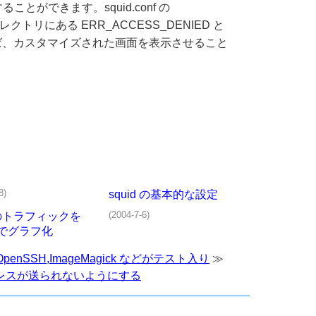
とができます。squid.conf の
トリにある ERR_ACCESS_DENIED と
れば、カスタマイズされた画面を表示させること
8)
squid の基本的な設定
(2004-7-6)
d のトラフィックを
 でグラフ化
h : OpenSSH,ImageMagick などがテスト入り
≫
 アドレスが送られないようにする