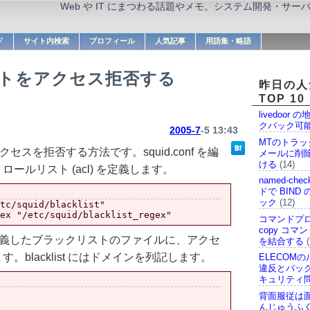
Web や IT にまつわる話題やメモ。システム開発・サ
ド
サイト内検索
プロフィール
人気記事
用語集・略語
サイトをアクセス拒否する
昨日の人
TOP 10
livedoor
クバック可
2005-7
-5 13:43
MTのトラ
クセスを拒否する方法です。squid.conf を編
メールに削除
ける
(14)
ールリスト (acl) を定義します。
named-che
ドで BIND
ック
(12)
tc/squid/blacklist"

コマンドプ
copy コ
klist で定義したブラックリストのファイルに、アクセ
を結合する
(
blacklist にはドメインを列記します。
ELECOMの
違反とバッ
キュリティ
背面服従は
んじゅうふ