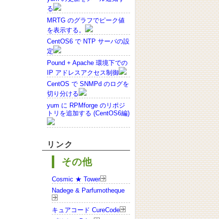
る
MRTG のグラフでピーク値
を表示する。
CentOS6 で NTP サーバの設
定
Pound + Apache 環境下での
IP アドレスアクセス制御
CentOS で SNMPd のログを
切り分ける
yum に RPMforge のリポジ
トリを追加する (CentOS6編)
リンク
その他
Cosmic ★ Tower
Nadege & Parfumotheque
キュアコード CureCode