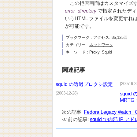
この拒否画面はカスタマイズするこ
error_directory
で指定されたディレク
いうHTML ファイルを変更す
が可能です。
ブックマーク : アクセス: 85,125回
カテゴリー :
ネットワーク
キーワード :
Proxy
,
Squid
関連記事
(2007-6-2
squid の透過プロクシ設定
(2003-12-28)
squi
MRTG
次の記事:
Fedora Legacy Watc
≪ 前の記事:
squid で内部 IP