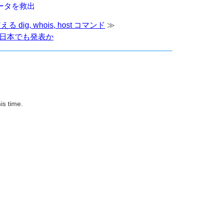
ータを救出
ig, whois, host コマンド
≫
 が日本でも発表か
is time.