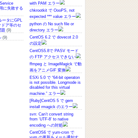
Service
with PAM エラー
の適用に失敗する
chkrootkit で OooPS, not
expected *** value エラー
ルータにGPL
python の No such file or
クドア等のセ
directory エラー
問題
(9)
CentOS 6.2 で dovecot 2.0
ル
(9)
の設定
CentOS5.8で PASV モード
の FTP アクセスできない
ffmpeg と ImageMagick で動
画をアニメGIF 変換
ESXi 5.0 で “64-bit operaton
is not possible. Longmode is
disabled for this virtual
machine.” エラー
[Ruby]CentOS 5 で gem
install rmagick のエラー
svn: Can’t convert string
from ‘UTF-8’ to native
encoding への対処
CentOS6 で yum-cron で
yum の更新をメール通知す