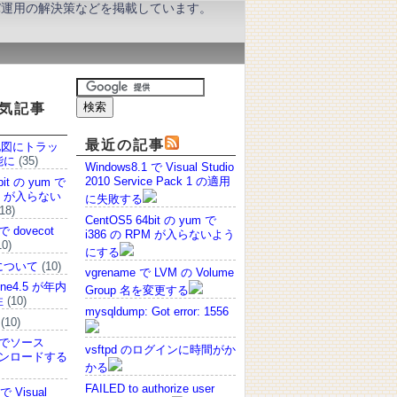
ーバ運用の解決策などを掲載しています。
気記事
最近の記事
 の地図にトラッ
能に
(35)
Windows8.1 で Visual Studio
2010 Service Pack 1 の適用
bit の yum で
PM が入らない
に失敗する
18)
CentOS5 64bit の yum で
 で dovecot
i386 の RPM が入らないよう
0)
にする
について
(10)
vgrename で LVM の Volume
one4.5 が年内
Group 名を変更する
性
(10)
mysqldump: Got error: 1556
(10)
.5 でソース
vsftpd のログインに時間がか
ウンロードする
かる
FAILED to authorize user
で Visual