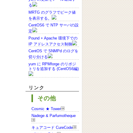
る
MRTG のグラフでピーク値
を表示する。
CentOS6 で NTP サーバの設
定
Pound + Apache 環境下での
IP アドレスアクセス制御
CentOS で SNMPd のログを
切り分ける
yum に RPMforge のリポジ
トリを追加する (CentOS6編)
リンク
その他
Cosmic ★ Tower
Nadege & Parfumotheque
キュアコード CureCode