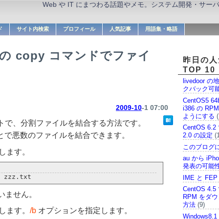
Web や IT にまつわる話題やメモ。システム開発・サ
ド
サイト内検索
プロフィール
人気記事
用語集・略語
 copy コマンドでファイ
昨日の人
TOP 10
livedoor
クバック可
CentOS5 64
2009-10
-1 07:00
i386 の R
ようにする
(
ンプトで、分割ファイルを結合する方法です。
CentOS 6.2
とで悪数のファイルを結合できます。
2.0 の設定
(1
このブログ
します。
au から iPh
発表の可能
IME と FEP
CentOS 4
構いません。
RPM をダ
方法
(9)
します。
/b
オプションを指定します。
Windows8.1 